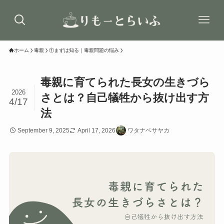
ホーム
毒親
①まずは知る｜毒親問題の悩み
毒親に育てられた長女の生きづら
2026
さとは？自己犠牲から抜け出す方
4/17
法
September 9, 2025
April 17, 2026
ワタナベサヤカ