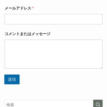
メールアドレス
*
コ
コメントまたはメッセージ
メ
ン
ト
ま
た
は
メ
ッ
セ
ー
送信
ジ
名
前
名
前