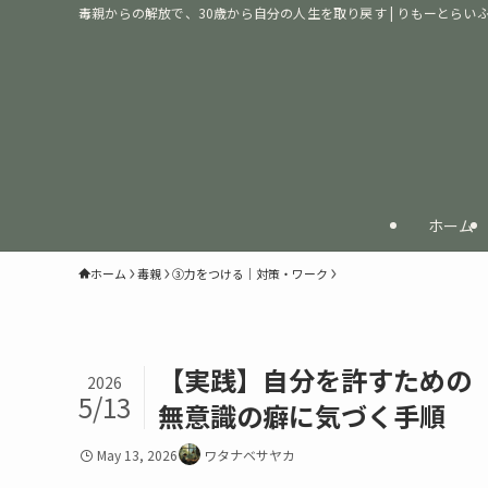
毒親からの解放で、30歳から自分の人生を取り戻す | りもーとらい
ホーム
ホーム
毒親
③力をつける｜対策・ワーク
【実践】自分を許すための
2026
5/13
無意識の癖に気づく手順
May 13, 2026
ワタナベサヤカ