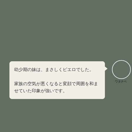
家族の表情や声のトーンから瞬時に危機を察知し、周
囲を和ませる行動を反射的にとる
真面目な話や深刻な対立を嫌って茶化す
誰からも好かれる明るい人物として振る舞う一方で、
他人と深く心を通わせることができない
ピエロが放つ笑いのエネルギーは、
内側にある「崩れそう
な心」を必死に支えるために消費されています
。
幼少期の妹は、まさしくピエロでした。
ワタナベ
家族の空気が悪くなると変顔で周囲を和ま
せていた印象が強いです。
ヒーロー（英雄）
ヒーローは
勉強やスポーツ、仕事などで圧倒的な成果を出す
ことで機能不全な家族の誇りとなり、崩壊しそうな家庭を必