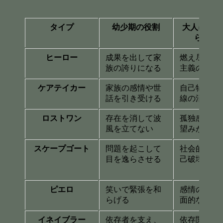
スクロールできます
タイプ
幼少期の役割
大人になっ
らの弊
ヒーロー
成果を出して家
燃え尽き、
族の誇りになる
主義の呪い
ケアテイカー
家族の感情や世
自己犠牲、
話を引き受ける
線の消失
ロストワン
存在を消して波
孤独感、自
風を立てない
望みが不明
スケープゴート
問題を起こして
社会的孤立
目を逸らさせる
己破壊的行
ピエロ
笑いで緊張を和
感情の麻痺
らげる
面的な関係
イネイブラー
依存者を支え、
依存関係の