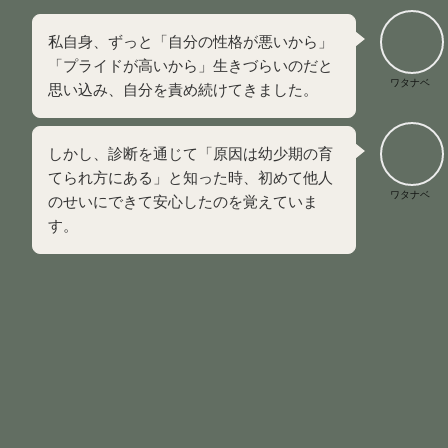
私自身、ずっと「自分の性格が悪いから」
「プライドが高いから」生きづらいのだと
ワタナベ
思い込み、自分を責め続けてきました。
しかし、診断を通じて「原因は幼少期の育
てられ方にある」と知った時、初めて他人
ワタナベ
のせいにできて安心したのを覚えていま
す。
もし今、あなたが自分を責めているのなら、まずは診断を通
じて「私のせいではなかった」と知ることから始めてくださ
い。
アダルトチルドレンのタイプ診断
は、以下の記事で紹介して
います。
りもーとらいふ。
あなたはアダルトチルドレン(AC)のどのタイプ？生きづら