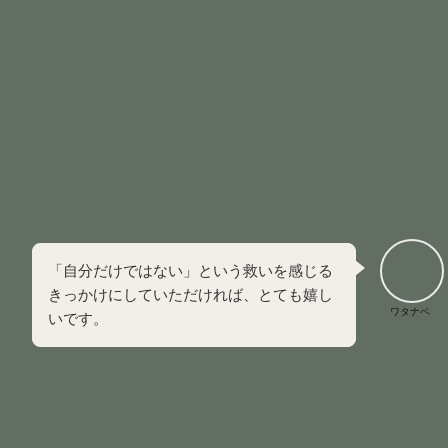
ここからは、私の体験談を詳しく書いていきます。
アダルトチルドレンの原因や対策方法などを知りたい方は、
ここを飛ばして次の見出しから読んでください。
当時の感情をそのまま詳しく書いていきますので、同じよう
な葛藤を抱える方は参考にしてみてください。
「自分だけではない」という救いを感じる
きっかけにしていただければ、とても嬉し
ワタナベ
いです。
365日の愚痴聞きと、友達をドタキャンし続けた
日々