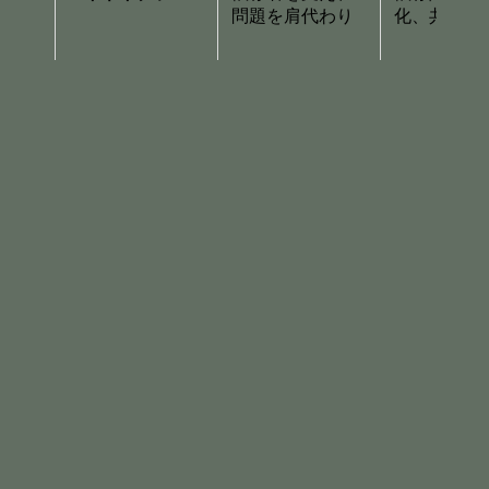
問題を肩代わり
化、共依存
ケアテイカー（世話焼き）
ケアテイカーは、
家族の感情的な世話を焼くことで自分の存
在価値を証明しようとする役割
を担っています。
周囲の期待に応えると愛情をもらえる幼少期であったことが
多く、自分より他人を優先するクセが大人になっても抜けま
せん。
正しい生き方だと信じて疑わないため、大人になっても過剰
な自己犠牲に苦しむケースが多いです。
他人の苦痛を自分のことのように感じ、相手を助ける
ために自分の時間や人間関係を平気で切り捨てる
他人の問題と自分の問題を切り分けることができず、
相手の人生の責任まで背負い込んでしまう
誰かの役に立っていないと自分には価値がないと本気