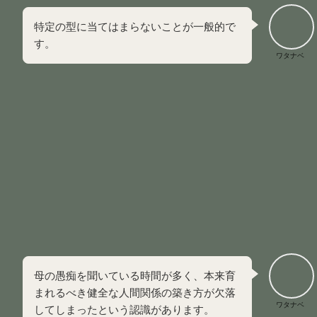
特定の型に当てはまらないことが一般的で
す。
ワタナベ
多様な役割を持つこと自体が、自分を守るための戦術であっ
たことを理解しましょう。
【体験談】今はまだ過去を肯定できない私の考え
方
私は今でも過去の経験をプラスに捉えたり、肯定したりする
ことはできていません。
失った時間や歪んでしまった感覚は、
すべてマイナスでしか
ないと感じるのが正直な気持ち
です。
母の愚痴を聞いている時間が多く、本来育
まれるべき健全な人間関係の築き方が欠落
ワタナベ
してしまったという認識があります。