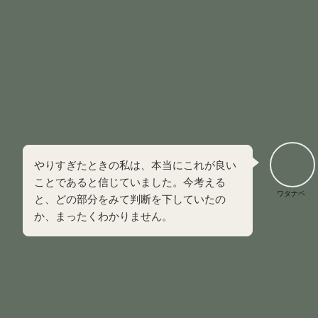
人が反省する機会を無くす
自分の居場所を確保するために、特定の誰かと結託し
て他の家族を攻撃する
助けているのに、実際には相手をダメな方向へ進ませ
てしまう
イネイブラーの行動心理は、
家族の崩壊を食い止めるため
の必死な自己防衛
です。
やりすぎたときの私は、本当にこれが良い
ことであると信じていました。今考える
ワタナベ
と、どの部分をみて判断を下していたの
か、まったくわかりません。
ロストワン（いない子）
ロストワンは、家族の衝突や混乱から逃れるために、
自分の
存在を極限まで消して目立たないように振る舞う役割
です。