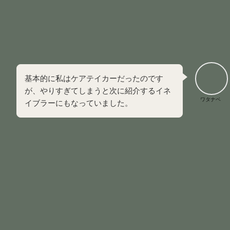
で思っている
ケアテイカーは献身的な振る舞いの裏側に、
誰にも見せら
れない孤独と虚無感
を隠し持っている特徴があります。
基本的に私はケアテイカーだったのです
が、やりすぎてしまうと次に紹介するイネ
ワタナベ
イブラーにもなっていました。
イネイブラー（支え手）
イネイブラーは
依存的な家族の問題を肩代わりすることで自
立する機会を奪い、問題を悪化させる役割
を指します。
問題を解決してあげることで、本人が責任を取れないような
人間になってしまうのが問題点です。
家族が引き起こしたトラブルを代わりに片付けて、本