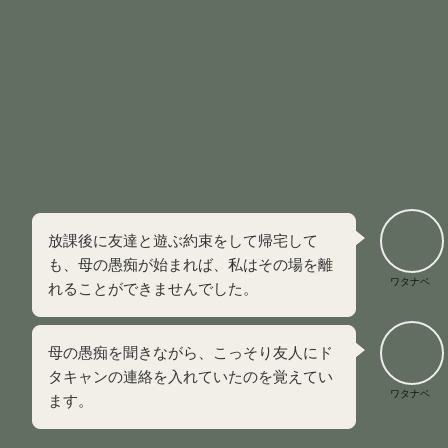
今大人になってから考えると、私は物心がついてからずっ
と、
母の感情を処理するための「ゴミ箱」
として生きてき
ました。
母は毎日、父やきょうだい、自分の母親（私のおばあちゃ
ん）に対する不満をぶつけ続け、私は365日欠かさず聞き続
けていたんです。
当時は母を助けているつもりでしたが、同時に、
親を助けら
れない自分には存在価値がない
とも考えていました。
放課後に友達と遊ぶ約束をして帰宅して
も、母の愚痴が始まれば、私はその場を離
ワタナベ
れることができませんでした。
母の愚痴を聞きながら、こっそり友人にド
タキャンの連絡を入れていたのを覚えてい
ワタナベ
ます。