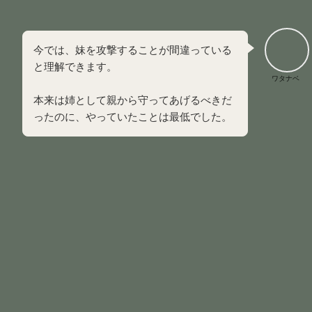
割を演じてしまったのです。
今では、妹を攻撃することが間違っている
と理解できます。
ワタナベ
本来は姉として親から守ってあげるべきだ
ったのに、やっていたことは最低でした。
しかし、
母の側に立たなければ次は自分が攻撃されるという
恐怖に抗えない残念な姉
だったのです。
私や妹が、母と一緒に対象を攻撃すると一時的に家庭内のパ
ワーバランスは保たれました。
母の感情をどちらかが処理できている状態だったからです。
生き残るために誰かを踏み台にしなければならなかった私と
妹の子ども時代は、
大人になった今でも深い傷として残っ
ている
と思います。