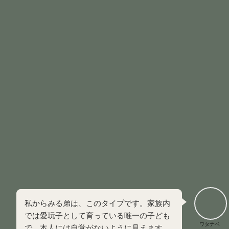
死に繋ぎ止めようとする役割
です。
周囲からの期待に応え続け、常に完璧であることを自分に課
すという特徴があります。
しかし、大人になっても弱音を吐くことができず、重度の燃
え尽き症候群やワーカホリックに陥る可能性が高いです。
常に結果を求め続け、自分を休ませられない
「成果を出している自分」しか愛されないという信念
を持っていることが多い
他人に弱みを見せることが苦手で、助けを求めること
ができない
ヒーローは一見すると成功者に見えますが、内側には、
認
められなければ居場所を失う
という恐怖が隠れています。
私からみる弟は、このタイプです。家族内
では愛玩子として育っている唯一の子ども
ワタナベ
で、本人には自覚がないように見えます。