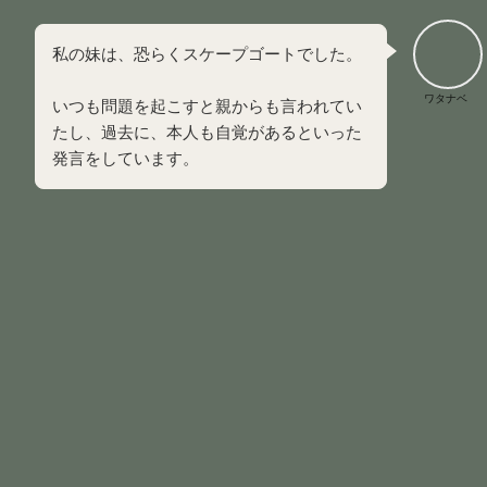
私の妹は、恐らくスケープゴートでした。
ワタナベ
いつも問題を起こすと親からも言われてい
たし、過去に、本人も自覚があるといった
発言をしています。
ピエロ（道化師）
ピエロは
おどけたり場を盛り上げたりすることで、家庭内の
重苦しい空気や緊張感を和らげようとするマスコットのよう
な役割
を担っています。
周囲の顔色を敏感に察知し、笑いを提供することで争いを未
然に防ぐのがこのタイプです。
しかし、笑顔の裏には、自分自身の本当の悲しみや恐怖を誰
にも気づかれないように隠し通す深い孤独があります。