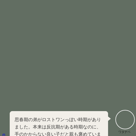
手のかからない「良い子」として扱われる一方で、家族の誰
からも注目されません。
子どものころに家族と感情を共有する機会を持てないまま、
深い孤独の中で育つことになります。
自分の意見を主張せず、周囲に合わせることでトラブ
ルを回避して待つ
辛い現実から心を守るために、感情を麻痺させたり現
実感を失わせたりする
他人と深く関わることを避けていても、内面では誰か
に気づいてほしい
ロストワンは自分を消し続けた結果、
大人になっても自分
の望みが分からなくなるという課題
に直面します。
思春期の弟がロストワンっぽい時期があり
ました。本来は反抗期がある時期なのに、
ワタナベ
手のかからない良い子だと親も褒めていま