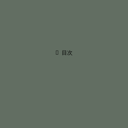
アダルトチルドレン（AC）は機能不全家族で育ち、大人に
なっても生きづらさを抱える人の総称。
診断は原因を特定し、自分を責めるのをやめるための「心の
地図」となります。
目次
【セルフチェック】アダルトチルドレ
ン(AC)のタイプ診断