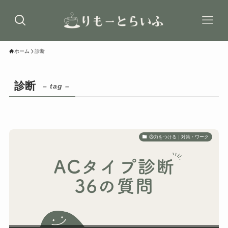
ホーム
診断
診断
– tag –
③力をつける｜対策・ワーク