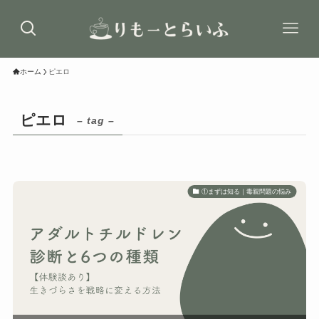
ホーム
ピエロ
ピエロ
– tag –
①まずは知る｜毒親問題の悩み